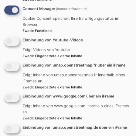
Das Bonifaz-Stöltzlin-Haus in Steinheim kann gemietet
werden.
Consent Manager
(immer erforderlich)
Cookie Consent speichert Ihre Einwilligungsstatus im
Kontaktperson: Frau Klughammer, Tel. 07308 - 92 11
Browser
79 oder Frau Sonntag im Pfarramt, Tel. 07308 - 24 50
Zweck
:
Funktional
Schlüsselausgabe am Miettag ab 9.00 Uhr
Einbindung von Youtube-Videos
165,00 € für Mitglieder unserer Kirchengemeinde
Zeigt Videos von Youtube
215,00 € für Nichtmitglieder unserer Kirchengemeinde
Zweck
:
Eingebettete externe Inhalte
Kaution: 200,00€
Einbindung von umap.openstreetmap.fr über ein iFrame
Die Räume des Hauses sind am nächsten Tag bis
Zeigt Inhalte von umap.openstreetmap.fr innerhalb eines
spätestens 9.45 Uhr besenrein an Frau Klughammer zu
iFrames an.
Zweck
:
Eingebettete externe Inhalte
übergeben.
Einbindung von www.google.com über ein iFrame
Zeigt Inhalte von www.google.com innerhalb eines iFrames
Gemeindezentrum Nersingen
an.
Dorfstraße 22, 89278 Nersingen
Zweck
:
Eingebettete externe Inhalte
Einbindung von umap.openstreetmap.de über ein iFrame
Da in Nersingen immer mehr evangelische