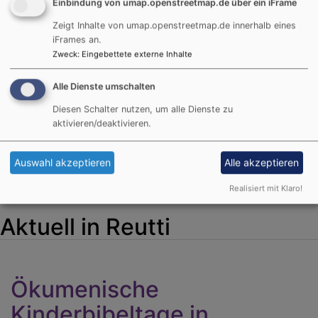
Einbindung von umap.openstreetmap.de über ein iFrame
Zeigt Inhalte von umap.openstreetmap.de innerhalb eines
iFrames an.
Zweck
:
Eingebettete externe Inhalte
REUTTI - GEMEINDELEBEN
Alle Dienste umschalten
Diesen Schalter nutzen, um alle Dienste zu
aktivieren/deaktivieren.
Auswahl akzeptieren
Alle akzeptieren
Realisiert mit Klaro!
Aktuell in Reutti
Ökumenische
Kinderbibeltage in