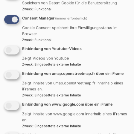
Speichern von Daten: Cookie für die Benutzersitzung
unserer lebendigen Gemeinde!
Zweck
:
Funktional
Gottes Segen wünschen Ihnen
Consent Manager
(immer erforderlich)
der Kirchenvorstand alle weiteren Mitarbeitenden
Cookie Consent speichert Ihre Einwilligungsstatus im
unserer Gemeinde.
Browser
Zweck
:
Funktional
Einbindung von Youtube-Videos
REUTTI - WIR STELLEN UNS VOR
Zeigt Videos von Youtube
Zweck
:
Eingebettete externe Inhalte
Einbindung von umap.openstreetmap.fr über ein iFrame
Zeigt Inhalte von umap.openstreetmap.fr innerhalb eines
iFrames an.
Zweck
:
Eingebettete externe Inhalte
Einbindung von www.google.com über ein iFrame
REUTTI - GRUPPEN & CHÖRE
Zeigt Inhalte von www.google.com innerhalb eines iFrames
an.
Zweck
:
Eingebettete externe Inhalte