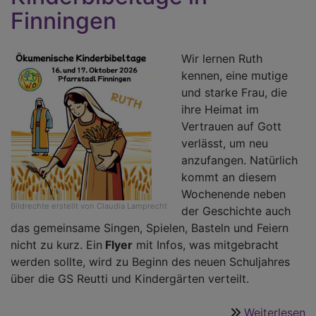
Finningen
Wir lernen Ruth
kennen, eine mutige
und starke Frau, die
ihre Heimat im
Vertrauen auf Gott
verlässt, um neu
anzufangen. Natürlich
kommt an diesem
Wochenende neben
Bildrechte
erstellt von Claudia Lamprecht
der Geschichte auch
das gemeinsame Singen, Spielen, Basteln und Feiern
nicht zu kurz. Ein
Flyer
mit Infos, was mitgebracht
werden sollte, wird zu Beginn des neuen Schuljahres
über die GS Reutti und Kindergärten verteilt.
Weiterlesen
ü