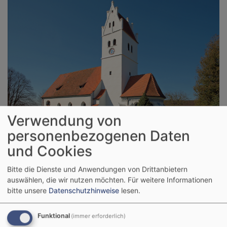
Verwendung von
personenbezogenen Daten
Bildrechte
Ev. Luth. Kirchengemeinde Reutti
und Cookies
Willkommen
Bitte die Dienste und Anwendungen von Drittanbietern
auswählen, die wir nutzen möchten.
Für weitere Informationen
Wir begrüßen Sie auf der Internetseite der Ev. Luth.
bitte unsere
Datenschutzhinweise
lesen.
Kirchengemeinde Reutti!
Funktional
(immer erforderlich)
Wir wünschen Ihnen viel Freude beim Entdecken