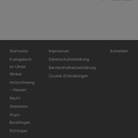
Ö
K
in
F
Hauptnavigation
Fußbereichsmenü
Benutzermen
Startseite
Impressum
Anmelden
Evangelisch
Datenschutzerklärung
im Ulmer
Barrierefreiheitserklärung
Winkel
Cookie-Einstellungen
Holzschwang
- Hausen
Reutti
Steinheim
Pfuhl-
Burlafingen
Elchingen