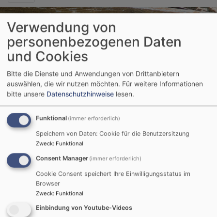
Verwendung von
personenbezogenen Daten
und Cookies
Bitte die Dienste und Anwendungen von Drittanbietern
auswählen, die wir nutzen möchten.
Für weitere Informationen
bitte unsere
Datenschutzhinweise
lesen.
Startseite
Ev. Luth. Kirchengemeinde Holzschwang -
Hausen
Holzschwang / Hausen- Wir stellen uns vor
Holzschwang - Hausen - Pfarramt
Funktional
(immer erforderlich)
Speichern von Daten: Cookie für die Benutzersitzung
Zweck
:
Funktional
Holzschwang -
Consent Manager
(immer erforderlich)
Hausen - Pfarramt
Cookie Consent speichert Ihre Einwilligungsstatus im
Browser
Zweck
:
Funktional
Einbindung von Youtube-Videos