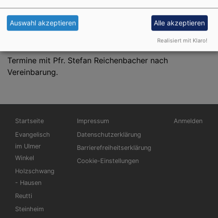
Donnerstag
17:00 - 18:00
Auswahl akzeptieren
Alle akzeptieren
In dieser Zeit treffen Sie Sekretär Klaus Häußler im
Pfarramt an.
Realisiert mit Klaro!
Termine mit Pfr. Stefan Reichenbacher nach
Vereinbarung.
Hauptnavigation
Fußbereichsmenü
Benutzermen
Startseite
Impressum
Anmelden
Evangelisch
Datenschutzerklärung
im Ulmer
Barrierefreiheitserklärung
Winkel
Cookie-Einstellungen
Holzschwang
- Hausen
Reutti
Steinheim