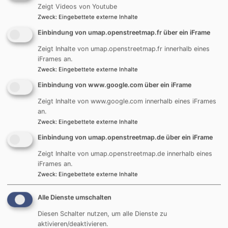
Wir sind für Sie da:
Zeigt Videos von Youtube
Zweck
:
Eingebettete externe Inhalte
Pfarramt:
Einbindung von umap.openstreetmap.fr über ein iFrame
Holzschwang
Zeigt Inhalte von umap.openstreetmap.fr innerhalb eines
St.-Georg-Str. 14
iFrames an.
89233 Neu-Ulm
Zweck
:
Eingebettete externe Inhalte
E-Mail:
pfarramt.holzschwang@elkb.de
Einbindung von www.google.com über ein iFrame
Zeigt Inhalte von www.google.com innerhalb eines iFrames
Tel.:
07307 / 92 91 83
an.
Zweck
:
Eingebettete externe Inhalte
Das Telefon ist außerhalb der Öffnungszeiten in
Rufumleitung auf das Pfarramt Reutti umgeschaltet. In
Einbindung von umap.openstreetmap.de über ein iFrame
dringenden Fällen, insbesondere bei Todesfällen oder
Zeigt Inhalte von umap.openstreetmap.de innerhalb eines
dem Wunsch nach einem kurzfristigen Besuch am
iFrames an.
Sterbebett erreichen Sie Pfr. Reichenbacher unter
Zweck
:
Eingebettete externe Inhalte
Tel.
0170/4440879
.
Alle Dienste umschalten
Öffnungszeiten:
Diesen Schalter nutzen, um alle Dienste zu
aktivieren/deaktivieren.