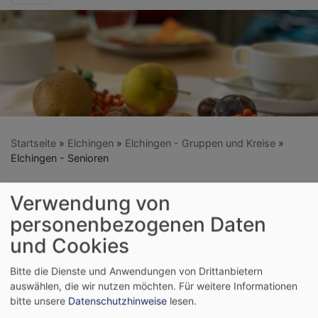
Startseite
Elchingen
Elchingen - Gruppen und Kreise
Elchingen - Senioren
Verwendung von
Elchingen - Senioren
personenbezogenen Daten
und Cookies
Unser Programm für das Frühjahr 2026:
Bitte die Dienste und Anwendungen von Drittanbietern
auswählen, die wir nutzen möchten.
Für weitere Informationen
Mittwoch, den 11.Februar 2026:
bitte unsere
Datenschutzhinweise
lesen.