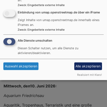
an.
Kloster Wiblingen
Zweck
:
Eingebettete externe Inhalte
Einbindung von umap.openstreetmap.de über ein iFrame
Die Klosteranlage wurde 1093 als Benediktinerabtei
gegründet und ist bekannt für seine
Zeigt Inhalte von umap.openstreetmap.de innerhalb eines
iFrames an.
prunkvolle barocke Anlage, Bibliotheksaal und Kirche.
Zweck
:
Eingebettete externe Inhalte
Alle Dienste umschalten
Mittwoch den 13.Mai 2026:
Diesen Schalter nutzen, um alle Dienste zu
aktivieren/deaktivieren.
Gestüt Marbach
Auswahl akzeptieren
Alle akzeptieren
Tages- Ausflug mit „der Schwäbischen Alb-Bahn“
Realisiert mit Klaro!
Mittwoch, den10. Juni 2026:
Aquarium Friedrichsau
Aquaritik, Tropenhaus, Terraristik und eine große