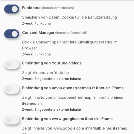
Naturkunde-Museum in Ulm am Kornhaus
Funktional
(immer erforderlich)
Uns erwarten Natur und Urgeschichte der Region,
Speichern von Daten: Cookie für die Benutzersitzung
sowie Fossilien und Mineralien mit
Zweck
:
Funktional
Consent Manager
(immer erforderlich)
wissenschaftlichen Sammlungen.
Cookie Consent speichert Ihre Einwilligungsstatus im
Browser
Zweck
:
Funktional
Mittwoch, den 11.März 2026:
Einbindung von Youtube-Videos
Lindenhof-Museum in Blaustein
Zeigt Videos von Youtube
Zweck
:
Eingebettete externe Inhalte
Wir begeben uns auf Spurensuche von
außergewöhnlichen Persönlichkeiten, die in
Einbindung von umap.openstreetmap.fr über ein iFrame
Herrlingen in der 1. Hälfte des 20. Jahrhunderts
Zeigt Inhalte von umap.openstreetmap.fr innerhalb eines
wirkten.
iFrames an.
Zweck
:
Eingebettete externe Inhalte
Einbindung von www.google.com über ein iFrame
Mittwoch, den 15. April 2026:
Zeigt Inhalte von www.google.com innerhalb eines iFrames