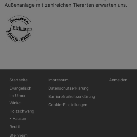
Außenanlage mit zahlreichen Tierarten erwarten uns.
Hauptnavigation
Fußbereichsmenü
Benutzermen
Startseite
Impressum
Anmelden
Evangelisch
Datenschutzerklärung
im Ulmer
Barrierefreiheitserklärung
Winkel
Cookie-Einstellungen
Holzschwang
- Hausen
Reutti
Steinheim