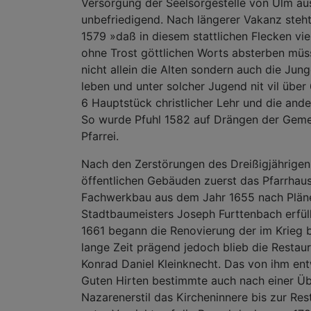
Versorgung der Seelsorgestelle von Ulm au
unbefriedigend. Nach längerer Vakanz steht 
1579 »daß in diesem stattlichen Flecken vie
ohne Trost göttlichen Worts absterben müs
nicht allein die Alten sondern auch die Jun
leben und unter solcher Jugend nit vil über
6 Hauptstück christlicher Lehr und die and
So wurde Pfuhl 1582 auf Drängen der Geme
Pfarrei.
Nach den Zerstörungen des Dreißigjährigen
öffentlichen Gebäuden zuerst das Pfarrhaus
Fachwerkbau aus dem Jahr 1655 nach Plän
Stadtbaumeisters Joseph Furttenbach erfüllt
1661 begann die Renovierung der im Krieg b
lange Zeit prägend jedoch blieb die Restaur
Konrad Daniel Kleinknecht. Das von ihm e
Guten Hirten bestimmte auch nach einer Ü
Nazarenerstil das Kircheninnere bis zur Res