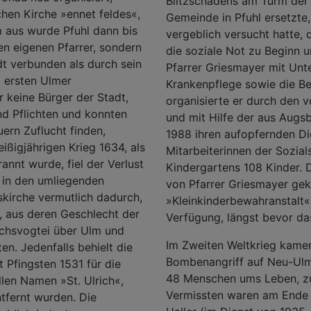
Blitzschadens am Turm der S
chen Kirche »ennet feldes«,
Gemeinde in Pfuhl ersetzte
m aus wurde Pfuhl dann bis
vergeblich versucht hatte
nen eigenen Pfarrer, sondern
die soziale Not zu Beginn 
dt verbunden als durch sein
Pfarrer Griesmayer mit Unte
m ersten Ulmer
Krankenpflege sowie die Be
r keine Bürger der Stadt,
organisierte er durch den 
nd Pflichten und konnten
und mit Hilfe der aus Augsb
ern Zuflucht finden,
1988 ihren aufopfernden Di
ßigjährigen Krieg 1634, als
Mitarbeiterinnen der Sozial
nnt wurde, fiel der Verlust
Kindergartens 108 Kinder.
 in den umliegenden
von Pfarrer Griesmayer gek
skirche vermutlich dadurch,
»Kleinkinderbewahranstalt«
n, aus deren Geschlecht der
Verfügung, längst bevor da
ichsvogtei über Ulm und
Im Zweiten Weltkrieg kame
en. Jedenfalls behielt die
Bombenangriff auf Neu-Ulm,
t Pfingsten 1531 für die
48 Menschen ums Leben, z
llen Namen »St. Ulrich«,
Vermissten waren am Ende d
ntfernt wurden. Die