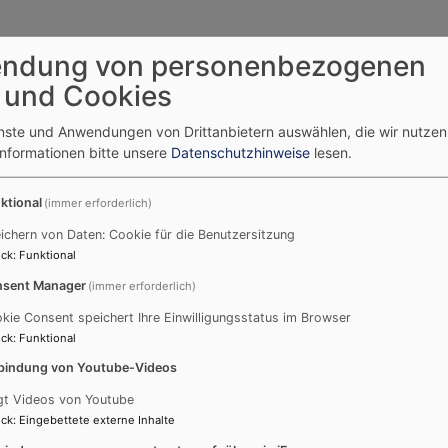
ndung von personenbezogenen
 und Cookies
enste und Anwendungen von Drittanbietern auswählen, die wir nutze
Informationen bitte unsere
Datenschutzhinweise
lesen.
ktional
(immer erforderlich)
ichern von Daten: Cookie für die Benutzersitzung
ck
:
Funktional
sent Manager
(immer erforderlich)
Externe Inhalte von umap.openstreetmap.fr anzeigen?
kie Consent speichert Ihre Einwilligungsstatus im Browser
ck
:
Funktional
Ja (einmalig)
bindung von Youtube-Videos
Datenschutzeinstellungen verwalten
gt Videos von Youtube
ck
:
Eingebettete externe Inhalte