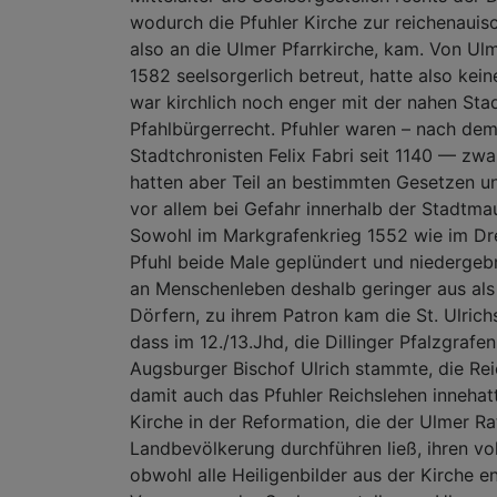
wodurch die Pfuhler Kirche zur reichenauis
also an die Ulmer Pfarrkirche, kam. Von Ul
1582 seelsorgerlich betreut, hatte also kei
war kirchlich noch enger mit der nahen Sta
Pfahlbürgerrecht. Pfuhler waren – nach de
Stadtchronisten Felix Fabri seit 1140 — zwa
hatten aber Teil an bestimmten Gesetzen u
vor allem bei Gefahr innerhalb der Stadtmau
Sowohl im Markgrafenkrieg 1552 wie im Drei
Pfuhl beide Male geplündert und niedergebra
an Menschenleben deshalb geringer aus als
Dörfern, zu ihrem Patron kam die St. Ulrich
dass im 12./13.Jhd, die Dillinger Pfalzgrafe
Augsburger Bischof Ulrich stammte, die Re
damit auch das Pfuhler Reichslehen innehatt
Kirche in der Reformation, die der Ulmer Ra
Landbevölkerung durchführen ließ, ihren vo
obwohl alle Heiligenbilder aus der Kirche e