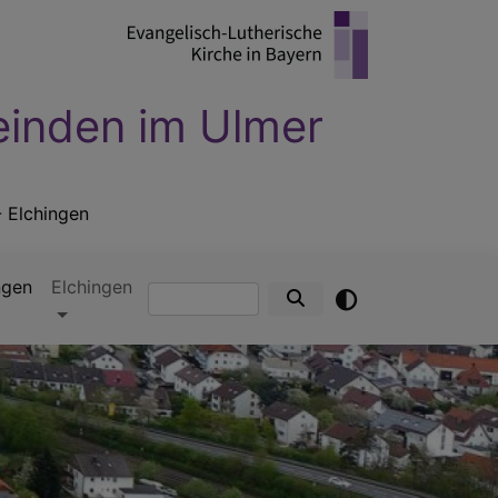
einden im Ulmer
- Elchingen
ngen
Elchingen
Suche