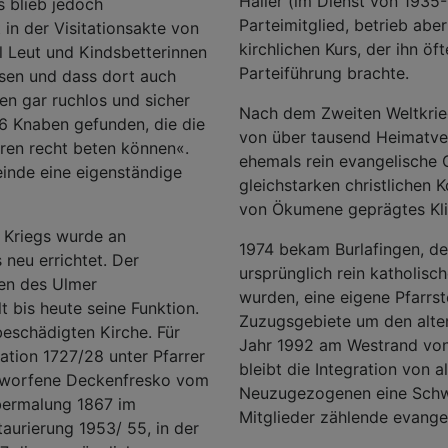
Haller (im Dienst von 1935
s blieb jedoch
Parteimitglied, betrieb abe
in der Visitationsakte von
kirchlichen Kurs, der ihn öft
l Leut und Kindsbetterinnen
Parteiführung brachte.
sen und dass dort auch
gen gar ruchlos und sicher
Nach dem Zweiten Weltkrie
 6 Knaben gefunden, die die
von über tausend Heimatve
eren recht beten können«.
ehemals rein evangelische 
inde eine eigenständige
gleichstarken christlichen
von Ökumene geprägtes Kli
 Kriegs wurde an
1974 bekam Burlafingen, de
 neu errichtet. Der
ursprünglich rein katholisc
en des Ulmer
wurden, eine eigene Pfarrste
 bis heute seine Funktion.
Zuzugsgebiete um den alten
eschädigten Kirche. Für
Jahr 1992 am Westrand von 
ation 1727/28 unter Pfarrer
bleibt die Integration von 
ntworfene Deckenfresko vom
Neuzugezogenen eine Schwe
bermalung 1867 im
Mitglieder zählende evange
taurierung 1953/ 55, in der