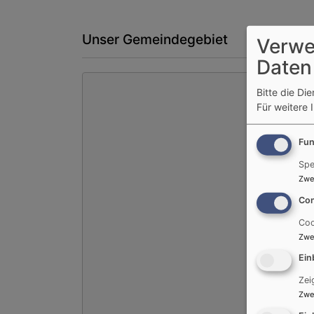
Unser Gemeindegebiet
Verwe
Daten
Bitte die Di
Für weitere 
Fun
Spe
Zwe
Con
Coo
Zwe
Ein
Zei
Zwe