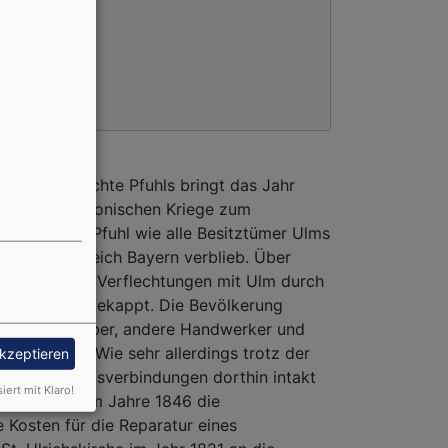
in die Geschichte Pfuhls bringt das Jahr
ge der napoleonischen Kriege zum
m, während Pfuhl wie alle Besitztümer Ulms
 beim Königreich Bayern verblieb. Über
schaftlichen Verflechtungen mit Ulm durch
naubrücke gekappt. Die Bevölkerung
offen, da Weber, andere Handwerker und
roduzierten. Wie sehr allerdings trotz der
akzeptieren
lm alte Rechtsverbindungen dorthin intakt
siert mit Klaro!
, dass noch im Jahre 1846 die
e Kosten für die Reparatur eines