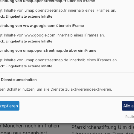
bindung von umap.openstreetmap.fr über ein iFrame
gt Inhalte von umap.openstreetmap.fr innerhalb eines iFrames an.
ck
:
Eingebettete externe Inhalte
bindung von www.google.com über ein iFrame
gt Inhalte von www.google.com innerhalb eines iFrames an.
ck
:
Eingebettete externe Inhalte
bindung von umap.openstreetmap.de über ein iFrame
Einen wichtigen Einschnitt 
gt Inhalte von umap.openstreetmap.de innerhalb eines iFrames an.
1810, in dem Ulm im Gefol
ck
:
Eingebettete externe Inhalte
phase im 6/7 Jahrhundert
Königreich Württemberg ka
e übrigens auch der Name
rechts der Donau seit 1802
e Dienste umschalten
. Die ältesten
Nacht waren die engen wirt
rundmauern der St,
sen Schalter nutzen, um alle Dienste zu aktivieren/deaktivieren.
den Schlagbaum auf der Do
aligen Burghof liegt,
Pfuhls war davon hart betr
e Eigenkirche des Pfuhler
viele Bauern für die Stadt p
zeptieren
Alle 
4 bis zum Aussterben der
politischen Trennung von U
Reali
tlich nachgewiesen ist.
blieben, zeigt die Tatsache
r Mönchen noch im frühen
Pfarrkirchenstiftung Ulm di
Donau neu organisiert,