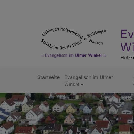
Direkt
zum
Inhalt
Ev
Wi
Holzsc
Startseite
Evangelisch im Ulmer
Hauptnavigation
Winkel