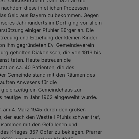
t. Ulrichskirche im Jahr 1821 an die
, nachdem diese in etlichen Prozessen
, das Geld aus Bayern zu bekommen. Gegen
unseres Jahrhunderts im Dorf ging vor allem
rstützung einiger Pfuhler Bürger an. Die
treuung und Erziehung der kleinen Kinder
von ihm gegründeten Ev. Gemeindeverein
urg geholten Diakonissen, die von 1916 bis
enst taten. Heute betreuen die
station ca. 40 Patienten, die des
 Der Gemeinde stand mit den Räumen des
auften Anwesens für die
 gleichzeitig ein Gemeindehaus zur
s heutige im Jahr 1962 eingeweiht wurde.
n am 4. März 1945 durch den großen
 der auch den Westteil Pfuhls schwer traf,
usammen mit den Gefallenen und
es Krieges 357 Opfer zu beklagen. Pfarrer